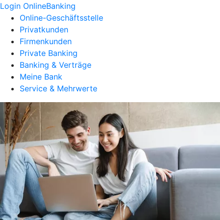
Login OnlineBanking
Online-Geschäftsstelle
Privatkunden
Firmenkunden
Private Banking
Banking & Verträge
Meine Bank
Service & Mehrwerte