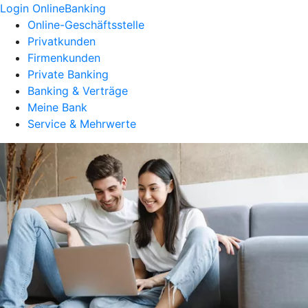
Login OnlineBanking
Online-Geschäftsstelle
Privatkunden
Firmenkunden
Private Banking
Banking & Verträge
Meine Bank
Service & Mehrwerte