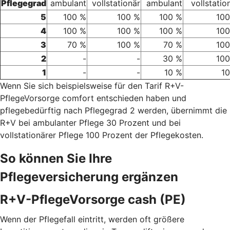
Pflegegrad
ambulant
vollstationär
ambulant
vollstatio
5
100 %
100 %
100 %
100
4
100 %
100 %
100 %
100
3
70 %
100 %
70 %
100
2
-
-
30 %
100
1
-
-
10 %
1
Wenn Sie sich beispielsweise für den Tarif R+V-
PflegeVorsorge comfort entschieden haben und
pflegebedürftig nach Pflegegrad 2 werden, übernimmt die
R+V bei ambulanter Pflege 30 Prozent und bei
vollstationärer Pflege 100 Prozent der Pflegekosten.
So können Sie Ihre
Pflegeversicherung ergänzen
R+V-PflegeVorsorge cash (PE)
Wenn der Pflegefall eintritt, werden oft größere