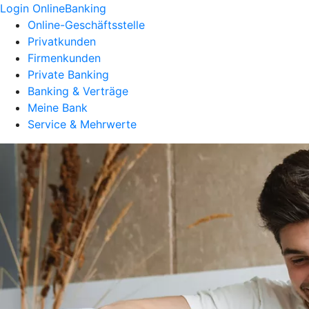
Login OnlineBanking
Online-Geschäftsstelle
Privatkunden
Firmenkunden
Private Banking
Banking & Verträge
Meine Bank
Service & Mehrwerte