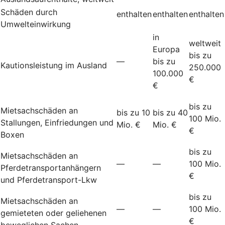
Schäden durch
enthalten
enthalten
enthalten
Umwelteinwirkung
in
weltweit
Europa
bis zu
—
bis zu
Kautionsleistung im Ausland
250.000
100.000
€
€
bis zu
Mietsachschäden an
bis zu 10
bis zu 40
100 Mio.
Stallungen, Einfriedungen und
Mio. €
Mio. €
€
Boxen
bis zu
Mietsachschäden an
—
—
100 Mio.
Pferdetransportanhängern
€
und Pferdetransport-Lkw
bis zu
Mietsachschäden an
—
—
100 Mio.
gemieteten oder geliehenen
€
beweglichen Sachen