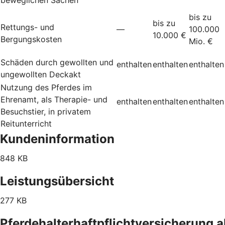
bis zu
bis zu
Rettungs- und
—
100.000
10.000 €
Bergungskosten
Mio. €
Schäden durch gewollten und
enthalten
enthalten
enthalten
ungewollten Deckakt
Nutzung des Pferdes im
Ehrenamt, als Therapie- und
enthalten
enthalten
enthalten
Besuchstier, in privatem
Reitunterricht
Kundeninformation
848 KB
Leistungsübersicht
277 KB
Pferdehalterhaftpflichtversicherung 