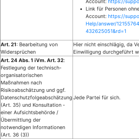
Account:
https://sup
Link für Personen ohn
Account:
https://supp
Help/answer/1215576
432625051&rd=1
Art. 21
: Bearbeitung von
Hier nicht einschlägig, da V
Widersprüchen
Einwilligung durchgeführt w
Art. 24 Abs. 1 iVm. Art. 32
:
Festlegung der technisch-
organisatorischen
Maßnahmen nach
Risikoabschätzung und ggf.
Datenschutzfolgeabschätzung
Jede Partei für sich.
(Art. 35) und Konsultation ­
einer Aufsichtsbehörde /
Übermittlung der
notwendigen Informationen
(Art. 36 (3))