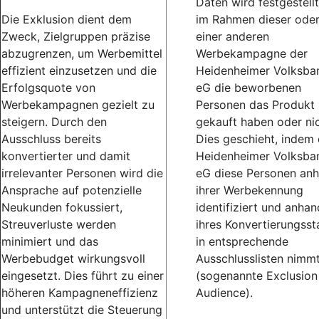
Daten wird festgestellt
Die Exklusion dient dem
im Rahmen dieser ode
Zweck, Zielgruppen präzise
einer anderen
abzugrenzen, um Werbemittel
Werbekampagne der
effizient einzusetzen und die
Heidenheimer Volksba
Erfolgsquote von
eG die beworbenen
Werbekampagnen gezielt zu
Personen das Produkt
steigern. Durch den
gekauft haben oder nic
Ausschluss bereits
Dies geschieht, indem 
konvertierter und damit
Heidenheimer Volksba
irrelevanter Personen wird die
eG diese Personen an
Ansprache auf potenzielle
ihrer Werbekennung
Neukunden fokussiert,
identifiziert und anhan
Streuverluste werden
ihres Konvertierungsst
minimiert und das
in entsprechende
Werbebudget wirkungsvoll
Ausschlusslisten nimm
eingesetzt. Dies führt zu einer
(sogenannte Exclusion
höheren Kampagneneffizienz
Audience).
und unterstützt die Steuerung